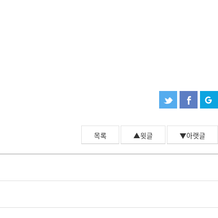
목록
▲윗글
▼아랫글