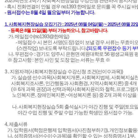
2025학년도 2학기 사회복지현장실습 수강신청 관련하여 공지사항
- 혹시 전화연결이 안될 경우 no1393 한메일로 문의를 꼭 주시길 바
- 원서접수는 8월 4일 월요일부터 가능합니다.
1. 사회복지현장실습 모집기간 : 2025년 08월 04일(월) ~ 2025년 08월 22
-
등록은 8월 11일(월) 부터 가능하오니, 참고바랍니다.
가. 메일접수(no1393@한메일)
- 메일접수 시 본인 서명(도장) 없이 보낼 경우 서류는 무효이오
(스캔작업) 보내도록 부탁드립니다
.(되도록 우편접수 등기 부
나. 우편접수 :
경기도 양주시 은현면 예원대학로 56 평생교육원
※ 참고사항 : 본인 사인 및 도장 없는 서류는 무효 ※
3 . 지원자격(사회복지현장실습 수강신청 조건(선이수과목))
가. 실습생 선수과목(사회복지개론, 사회복지법제, 사회복지실천
사회복지조사론, 인간행동과 사회환경, 지역사회복지론) 중 4개
(※ 6개 과목 권장)과 선택과목(사회복지윤리와 철학, 프로그램개
노인복지론, 장애인복지론,~여성복지론 등) 중 2개 과목 이상을 
나. 사회복지현장실습 5회 출석실시가 야간 진행 및 주말(토요일
야간 수업 진행 및 주말 수업 가능한 학생만 원서접수 가능.
4. 제출서류
가. 입학원서(학점은행제 입학원서(사진첨부하기)), 개인정보활용동
나. 성적증명서(선수이수과목)을 확인할 수 있는 성적증명서 1부.